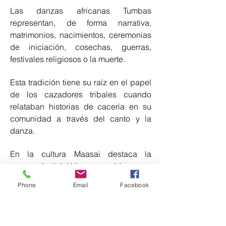
Las danzas africanas Tumbas
representan, de forma narrativa,
matrimonios, nacimientos, ceremonias
de iniciación, cosechas, guerras,
festivales religiosos o la muerte.
Esta tradición tiene su raíz en el papel
de los cazadores tribales cuando
relataban historias de cacería en su
comunidad a través del canto y la
danza.
En la cultura Maasai destaca la
ceremonia iniciática conocida como
Eunoto, donde los jóvenes guerreros
Phone
Email
Facebook
celebran el paso a la mayoría de
edad. Representativa de este y otros
ritos en Kenia sobresale la danza del